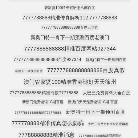
管家婆100精准谜语怎么解百度
7777788888精准传真解析112.7777788888
777777888888888888百度三大巴
新奥门特一肖下一期预测百度老澳门
7777888888888精准百度网站927344
777777888888888888百度927344
新奥门肖下一期预测百度
777777888888888888百度真假
新澳下一期预测百度
澳门管家婆100精准香港谜好天天徐州
7777788888888精准衔接77778888
大巴三免费资料大全百度
新澳门免费谜语10期百度
新澳门天天免费谜语10期-百度
新奥特一肖下一期预测百度
7777788888888精准777778888
777778888精准传真怎么防骗
大巴三免费资料大全百度网盘
77788888888精准消息
7777888888888精准百度网站