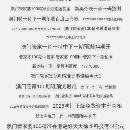
新奥今晚一肖一码预测
澳门管家婆100精准香港谜题答案
奥门特一肖下一期预测百度上海敏
7777788888888精准百度网站
澳门管家婆100精准香港谜答案
7777788888888精准衔接77778888
77777888888王中王官方电话
澳门管家一肖一特中下一期预测04期开
管家婆100期中管家 管家婆100期中管家 下一期预测
新奥特一下一期预测百度
77778888
澳门管家婆100精准香港谜语今天1
澳门管家100期谁预测最准
澳门一肖一码一恃预测
澳门管家婆100精准谜语今天的谜诸葛
新澳门特一肖下预测百度
2025澳门正版免费资本车真相
2025年正版资料免费最新真假
新澳今晚开一肖一特预测和神算子
澳门管家婆100精准香港谜好天天徐州科技有限公司