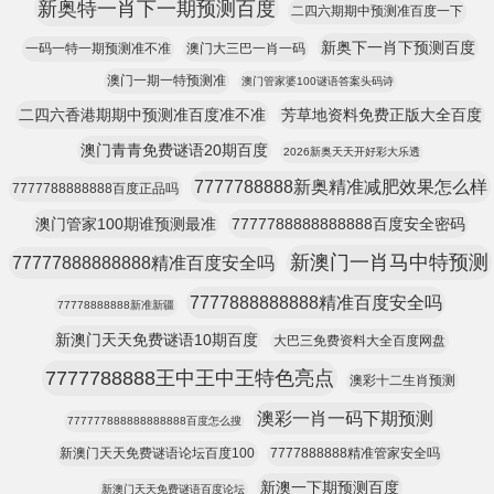
新奥特一肖下一期预测百度
二四六期期中预测准百度一下
新奥下一肖下预测百度
一码一特一期预测准不准
澳门大三巴一肖一码
澳门一期一特预测准
澳门管家婆100谜语答案头码诗
二四六香港期期中预测准百度准不准
芳草地资料免费正版大全百度
澳门青青免费谜语20期百度
2026新奥天天开好彩大乐透
7777788888新奥精准减肥效果怎么样
7777788888888百度正品吗
澳门管家100期谁预测最准
7777788888888888百度安全密码
新澳门一肖马中特预测
77777888888888精准百度安全吗
7777888888888精准百度安全吗
77778888888新准新疆
新澳门天天免费谜语10期百度
大巴三免费资料大全百度网盘
7777788888王中王中王特色亮点
澳彩十二生肖预测
澳彩一肖一码下期预测
777777888888888888百度怎么搜
新澳门天天免费谜语论坛百度100
7777888888精准管家安全吗
新澳一下期预测百度
新澳门天天免费谜语百度论坛