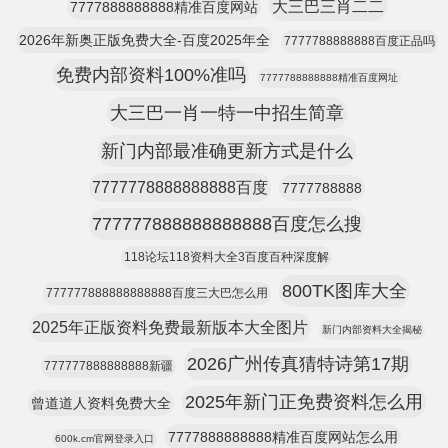
大三巴三肖二二
7777888888888精准百度网站
2026年新奥正版免费大全-百度2025年全
7777788888888百度正品吗
免费内部资料100%准吗
7777788888888精准百度网址
大三巴一肖一特一中招生简章
新门内部最准确更新方式是什么
7777778888888888百度
7777788888
777777888888888888百度怎么搜
118论坛118资料大全3百度百种深度解
800TK图库大全
777777888888888888百度三大巴怎么用
2025年正版资料免费最新版本大全图片
新门内部资料大全揭秘
2026广州传真猜特诗第17期
777777888888888新疆
2025年新门正免费资料怎么用
曾道道人资料免费大全
7777888888888精准百度网站怎么用
600k.cm官网登录入口