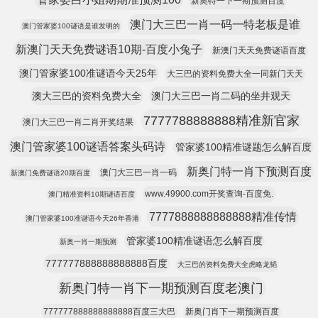
新奥特一下一期预测百度
澳门大三巴一肖一码一特老板是谁
澳门管家婆100谜语是谁发明的
新澳门天天免费谜语10期-百度小兔子
新澳门天天免费谜语百度
澳门管家婆100准谜语今天25年
大三巴的资料免费大全一同新门天天
澳大三巴的资料免费大全
澳门大三巴一肖二码的坐井观天
7777788888888精准新官家
澳门大三巴一肖二肖开奖结果
澳门管家婆100谜语答案头码诗
管家婆100精准谜题怎么解百度
新奥门特一肖下预测百度
澳门大三巴一肖一码
新澳门免费谜语20期百度
www.49900.com开奖查询-百度免.
澳门精准资料10期谜语百度
7777888888888888精准传情
澳门管家婆100准谜语今天26年香港
管家婆100精准谜语怎么解百度
新奥一肖一期预测
777777888888888888百度
大三巴的资料免费大全虎略龙韬
新奥门特一肖下一期预测百度老澳门
777777888888888888百度三大巴
新奥门肖下一期预测百度