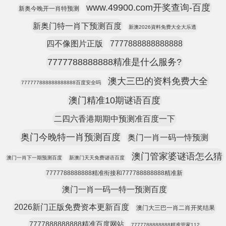
www.49900.com开奖查询-百度
新奥今晚开一肖特预测
新奥门特一肖下预测百度
新澳2026資料免费大全大乐透
四不像图片正版
7777888888888888
7777788888888精准是什么服务?
澳大三巴的资料免费大全
777777888888888888百度安全吗
澳门精准10期谜语百度
二四六香港期期中预测准百度一下
奥门今晚特一肖预测百度
奥门一肖一码一恃预测
澳门管家婆谜语怎么猜
澳门一肖下一期预测百度
新澳门天天免费谜语百度
7777788888888精准衔接和777788888888精准新
澳门一肖一码一特一预测百度
2026新门正版免费资本更新百度
澳门大三巴一肖二肖开奖结果
7777888888888精准百度网站
7777788888888精准管家112