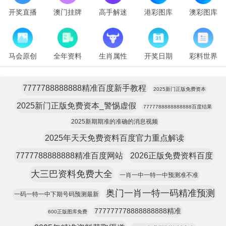
开奖直播
澳门挂牌
高手解迷
港彩图库
澳彩图库
马会原创
全年资料
生肖属性
开奖日期
彩料世界
7777788888888精准百度新手教程
2025新门正版免费资本
2025新门正版免费资本_警惕虚假
7777788888888888百度结果
2025新期期准的准确的消息视频
2025年天天免费资料百度官力重点解读
7777788888888精准百度网站
2026正版免费资料百度
大三巴资料免费大全
一肖一中一特一中预测准不准
奥门一肖一特一码精准预测
一码一特一中下期号码预测最新
777777778888888888精准
600正版图库免费