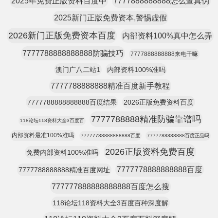
2025年免费正版资料百度中
7777888888888怎么查真伪
2025新门正版免费资本,警惕虚假
2026新门正版免费资本百度
内部资料100%真中怎么弄
7777788888888888防骗技巧
7777888888888来电干嘛
澳门广八二站1
内部资料100%准吗
7777788888888精准百度新手教程
7777788888888888百度结果
2026正版免费资料百度
7777788888精准防骗靠谱吗
118论坛118资料大全3百度百
内部资料最准100%准吗
77777788888888888百度
7777788888888百度正品吗
2026正版资料免费百度
免费内部资料100%准吗
7777778888888888百度
7777788888888精准百度网址
777777888888888888百度怎么搜
118论坛118资料大全3百度百种深度解