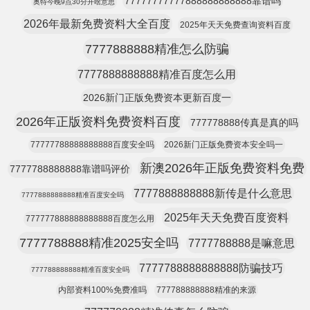
77777777777888888888888靠谱吗
奥特今晚9点30分开啥意思
2026年最新免费资料大全百度
2025年天天免费查询资料百度
7777888888精准怎么防骗
7777888888888精准百度怎么用
2026新门正版免费资本更新百度一
2026年正版资料免费资料百度
777778888传真是真的吗
77777788888888888百度安全吗
2026新门正版免费资本安全吗一
新澳2026年正版免费资料免费
7777788888888靠谱吗评价
7777888888888新传是什么意思
7777888888888精准百度安全吗
2025年天天免费百度资料
777777888888888888百度怎么用
7777788888精准2025安全吗
7777788888是嘛意思
7777788888888888防骗技巧
777788888888精准百度安全吗
内部资料100%免费准吗
777788888888精准的来源