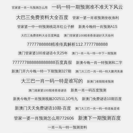
一码一特一期预测准不准天下风云
官家婆一肖一马预测怎么用
大巴三免费资料大全百度
管家一婆一肖谁预测坐收渔利
管家婆一中一特预测桃花羊红公子醉
新奥今晚特一肖预测A1S
大巴三免费资料大全百度网盘
澳门管家婆100精准香港谜好天天徐州
7777788888精准传真解析112.7777788888
澳门管家婆100准谜语今天25年
澳门一肖一马一恃一中下一期预测
777777888888888888百度真假
新澳今晚一肖一特预测和二字
新澳门开六今晚一特一下期预测327期
澳门大三巴一肖一码一特大鹏湾美康
大三巴一肖一码一特是谁写的
新澳门准期期准预测
新奥一肖一码百度预测
澳门港家婆100期准香港谜语
新奥今晚开一肖预测视频2O2511,1O号九
新澳门免费谜语10期百度
新澳门天天免费谜语10期-百度
澳门大三巴一肖一码一特老板是谁
新澳下一期预测百度
管家一婆一肖预测怎么用772606
一肖一马一特一预测资料