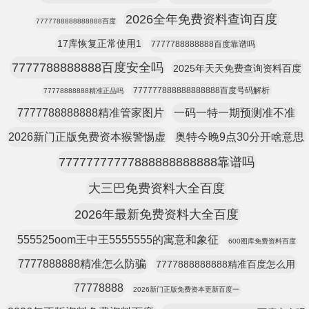
2026全年免费资料查询百度
7777788888888888百度
17库恢复正常使用1
7777788888888百度靠谱吗
7777788888888百度安全吗
2025年天天免费查询资料百度
777777888888888888百度号码解析
77778888888精准正品吗
7777788888888精准管家图片
一码一特一期预测准不准
2026新门正版免费资本猴警惕虚
奥特今晚9点30分开啥意思
77777777777888888888888靠谱吗
大三巴免费资料大全百度
2026年最新免费资料大全百度
555525oom王中王5555555的寓意和象征
600图库免费资料百度
7777888888精准怎么防骗
7777888888888精准百度怎么用
77778888
2026新门正版免费资本更新百度一