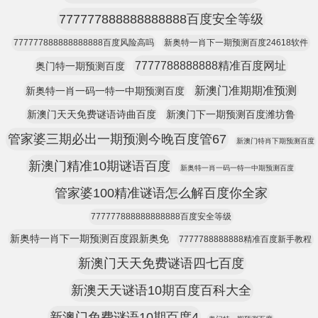
777777888888888888百度安全等级
777777888888888888百度风险高吗
新奥特一肖下一期预测百度24618软件
7777788888888精准百度网址
奥门特一期预测百度
新澳门准期期准预测
新奥特一肖一码一特一中期预测百度
新澳门天天免费谜语诗曲百度
新澳门下一期预测百度潍坊鲁
管家婆三期必出一期预测今晚百度管67
新澳门特肖下期预测百度
新澳门精准10期谜语百度
新奥特一肖一码一特一中期预测百度
管家婆100精准谜语怎么解百度你全家
777777888888888888百度安全等级
新奥特一肖下一期预测百度跟新奥免
7777788888888精准百度新手教程
新澳门天天免费谜语四七百度
新澳天天谜语10期百度百科大全
新澳门免费谜语10期百度4